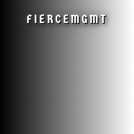
FIERCE
MGMT