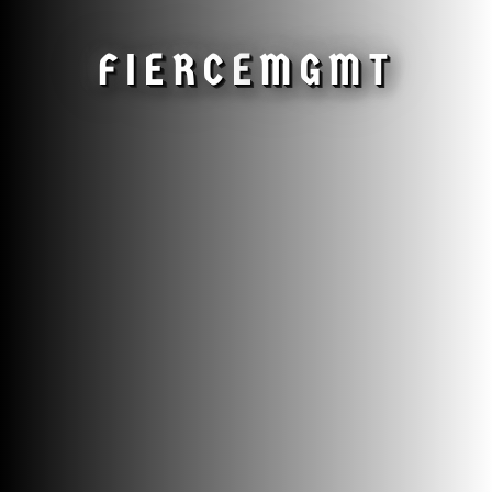
FIERCE
MGMT