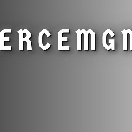
IERCE
MG