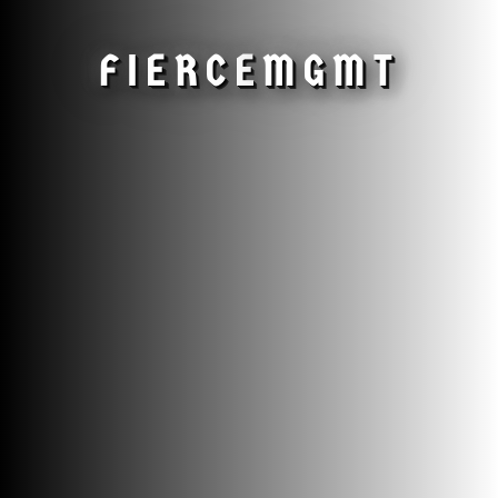
FIERCE
MGMT