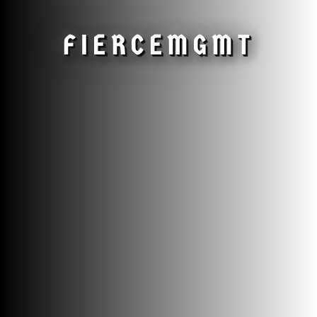
FIERCE
MGMT