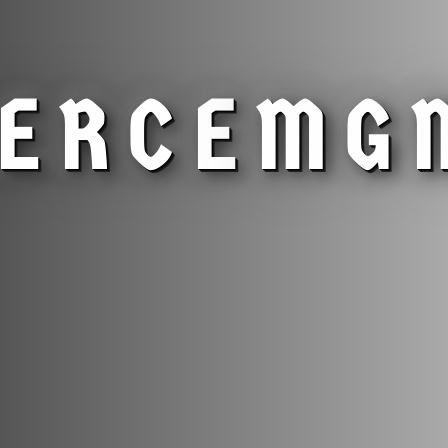
IERCE
MG