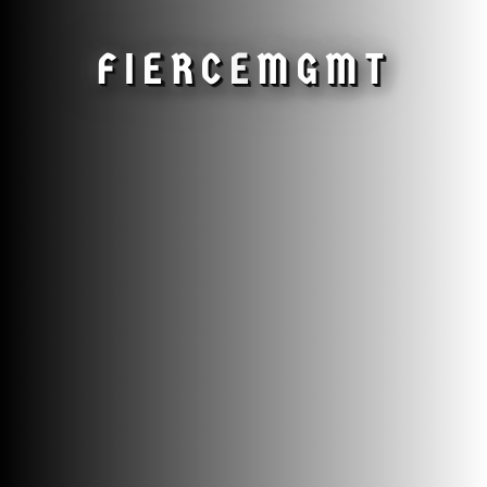
FIERCE
MGMT