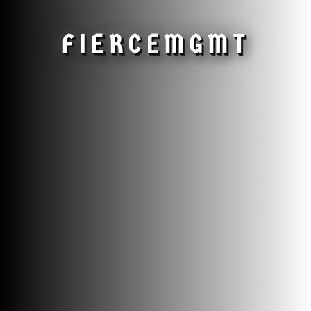
FIERCE
MGMT