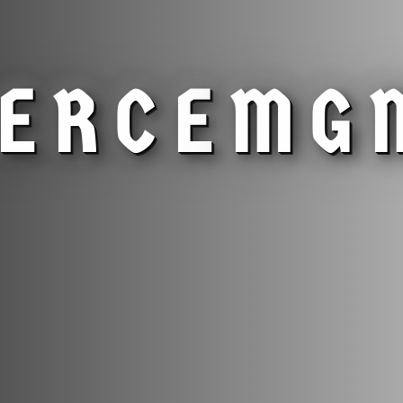
IERCE
MG