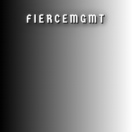
FIERCE
MGMT