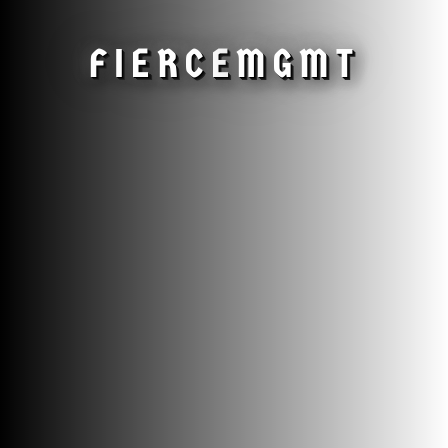
FIERCE
MGMT