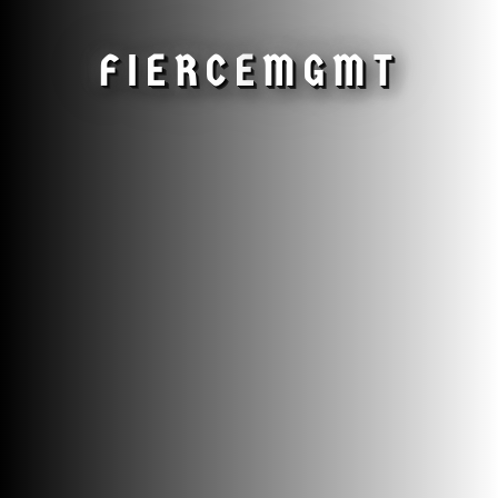
FIERCE
MGMT