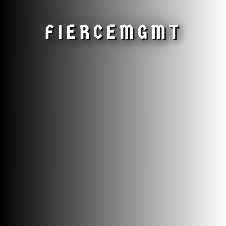
FIERCE
MGMT